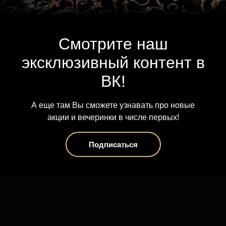
Да, я старше 18
Смотрите наш
Нет, мне нет 18
эксклюзивный контент в
ВК!
А еще там Вы сможете узнавать про новые
акции и вечеринки в числе первых!
Подписаться