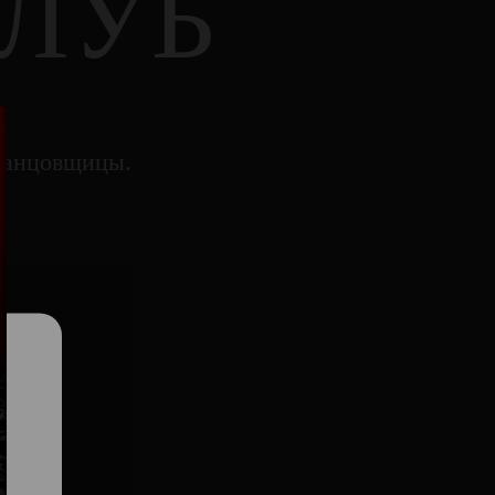
ЛУБ
танцовщицы.